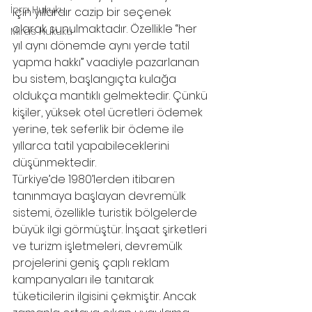
İcra Hukuku
için yıllardır cazip bir seçenek 
olarak sunulmaktadır. Özellikle “her 
Miras Hukuku
yıl aynı dönemde aynı yerde tatil 
yapma hakkı” vaadiyle pazarlanan 
bu sistem, başlangıçta kulağa 
oldukça mantıklı gelmektedir. Çünkü 
kişiler, yüksek otel ücretleri ödemek 
yerine, tek seferlik bir ödeme ile 
yıllarca tatil yapabileceklerini 
düşünmektedir.
Türkiye’de 1980’lerden itibaren 
tanınmaya başlayan devremülk 
sistemi, özellikle turistik bölgelerde 
büyük ilgi görmüştür. İnşaat şirketleri 
ve turizm işletmeleri, devremülk 
projelerini geniş çaplı reklam 
kampanyaları ile tanıtarak 
tüketicilerin ilgisini çekmiştir. Ancak 