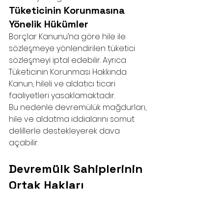
Tüketicinin Korunmasına 
Yönelik Hükümler
Borçlar Kanunu’na göre hile ile 
sözleşmeye yönlendirilen tüketici 
sözleşmeyi iptal edebilir. Ayrıca 
Tüketicinin Korunması Hakkında 
Kanun, hileli ve aldatıcı ticari 
faaliyetleri yasaklamaktadır.
Bu nedenle devremülük mağdurları, 
hile ve aldatma iddialarını somut 
delillerle destekleyerek dava 
açabilir.
Devremülk Sahiplerinin 
Ortak Hakları
Devremülk sahipleri, sadece 
bireysel kullanım hakkına değil, aynı 