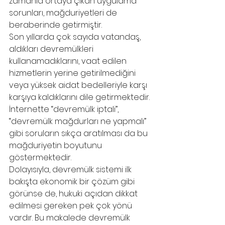
zamanla ortaya çıkan uygulama 
sorunları, mağduriyetleri de 
beraberinde getirmiştir.
Son yıllarda çok sayıda vatandaş, 
aldıkları devremülkleri 
kullanamadıklarını, vaat edilen 
hizmetlerin yerine getirilmediğini 
veya yüksek aidat bedelleriyle karşı 
karşıya kaldıklarını dile getirmektedir. 
İnternette “devremülk iptali”, 
“devremülk mağdurları ne yapmalı” 
gibi soruların sıkça aratılması da bu 
mağduriyetin boyutunu 
göstermektedir.
Dolayısıyla, devremülk sistemi ilk 
bakışta ekonomik bir çözüm gibi 
görünse de, hukuki açıdan dikkat 
edilmesi gereken pek çok yönü 
vardır. Bu makalede devremülk 