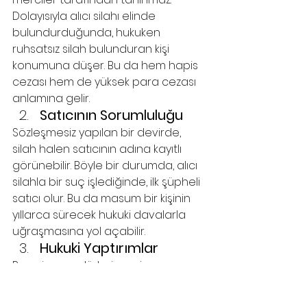
Dolayısıyla alıcı silahı elinde 
bulundurduğunda, hukuken 
ruhsatsız silah bulunduran kişi 
konumuna düşer. Bu da hem hapis 
cezası hem de yüksek para cezası 
anlamına gelir.
Satıcının Sorumluluğu
Sözleşmesiz yapılan bir devirde, 
silah halen satıcının adına kayıtlı 
görünebilir. Böyle bir durumda, alıcı 
silahla bir suç işlediğinde, ilk şüpheli 
satıcı olur. Bu da masum bir kişinin 
yıllarca sürecek hukuki davalarla 
uğraşmasına yol açabilir.
Hukuki Yaptırımlar
Resmi prosedürlerin yerine 
getirilmemesi, yalnızca ceza hukuku 
açısından değil, idari yaptırımlar 