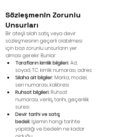
Sözleşmenin Zorunlu 
Unsurları
Bir ateşli silah satış veya devir 
sözleşmesinin geçerli olabilmesi 
için bazı zorunlu unsurların yer 
alması gerekir. Bunlar:
Tarafların kimlik bilgileri:
 Ad, 
soyad, T.C. kimlik numarası, adres.
Silaha ait bilgiler:
 Marka, model, 
seri numarası, kalibresi.
Ruhsat bilgileri:
 Ruhsat 
numarası, veriliş tarihi, geçerlilik 
süresi.
Devir tarihi ve satış 
bedeli:
 İşlemin hangi tarihte 
yapıldığı ve bedelin ne kadar 
olduğu.