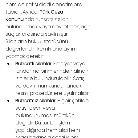
hem de satışı ciddi denetimlere 
tabidir. Ayrıca, 
Türk Ceza 
Kanunu
’nda ruhsatsız silah 
bulundurmak veya devretmek, ağır 
suçlar arasında sayılmıştır.
Silahların hukuki statüsünü 
değerlendirirken iki ana ayrım 
yapmak gerekir:
Ruhsatlı silahlar
: Emniyet veya 
jandarma birimlerinden alınan 
izinlerle bulundurulabilir. Satışı 
ve devri mümkündür ancak 
resmi prosedürlere uyulmalıdır.
Ruhsatsız silahlar
: Hiçbir şekilde 
satışı, devri veya 
bulundurulması mümkün 
değildir. Bu tür bir işlem 
yapıldığında hem alıcı hem 
satıcı hakkında cezai işlem 