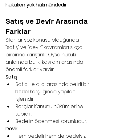
hukuken yok hükmündedir
.
Satış ve Devir Arasında 
Farklar
Silahlar söz konusu olduğunda 
“satış” ve “devir” kavramları sıkça 
birbirine karıştırılır. Oysa hukuki 
anlamda bu iki kavram arasında 
önemli farklar vardır.
Satış
Satıcı ile alıcı arasında belirli bir 
bedel
 karşılığında yapılan 
işlemdir.
Borçlar Kanunu hükümlerine 
tabidir.
Bedelin ödenmesi zorunludur.
Devir
Hem bedelli hem de bedelsiz 