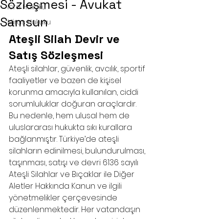
Sözleşmesi - Avukat
İcra Hukuku
Samsun
Miras Hukuku
Ateşli Silah Devir ve 
Satış Sözleşmesi
Ateşli silahlar, güvenlik, avcılık, sportif 
faaliyetler ve bazen de kişisel 
korunma amacıyla kullanılan, ciddi 
sorumluluklar doğuran araçlardır. 
Bu nedenle, hem ulusal hem de 
uluslararası hukukta sıkı kurallara 
bağlanmıştır. Türkiye’de ateşli 
silahların edinilmesi, bulundurulması, 
taşınması, satışı ve devri 6136 sayılı 
Ateşli Silahlar ve Bıçaklar ile Diğer 
Aletler Hakkında Kanun ve ilgili 
yönetmelikler çerçevesinde 
düzenlenmektedir. Her vatandaşın 