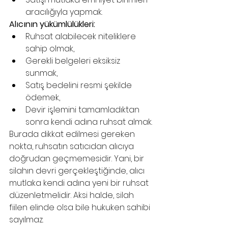
aracılığıyla yapmak.
Alıcının yükümlülükleri:
Ruhsat alabilecek niteliklere 
sahip olmak,
Gerekli belgeleri eksiksiz 
sunmak,
Satış bedelini resmi şekilde 
ödemek,
Devir işlemini tamamladıktan 
sonra kendi adına ruhsat almak.
Burada dikkat edilmesi gereken 
nokta, ruhsatın satıcıdan alıcıya 
doğrudan geçmemesidir. Yani, bir 
silahın devri gerçekleştiğinde, alıcı 
mutlaka kendi adına yeni bir ruhsat 
düzenletmelidir. Aksi halde, silah 
fiilen elinde olsa bile hukuken sahibi 
sayılmaz.