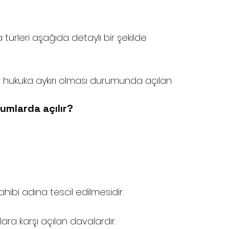
türleri aşağıda detaylı bir şekilde 
a hukuka aykırı olması durumunda açılan 
rumlarda açılır?
hibi adına tescil edilmesidir.
ara karşı açılan davalardır.