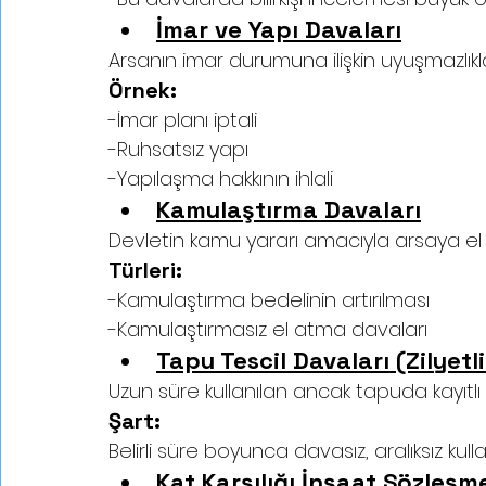
İmar ve Yapı Davaları
Arsanın imar durumuna ilişkin uyuşmazlıkla
Örnek:
-İmar planı iptali
-Ruhsatsız yapı
-Yapılaşma hakkının ihlali
Kamulaştırma Davaları
Devletin kamu yararı amacıyla arsaya e
Türleri:
-Kamulaştırma bedelinin artırılması
-Kamulaştırmasız el atma davaları
Tapu Tescil Davaları (Zilyetl
Uzun süre kullanılan ancak tapuda kayıtlı o
Şart:
Belirli süre boyunca davasız, aralıksız kulla
Kat Karşılığı İnşaat Sözleşm