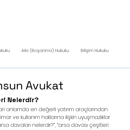
ANASAYFA
HİZMETLER
MEVZUAT
HİZ
ukuku
Aile (Boşanma) Hukuku
Bilişim Hukuku
Miras Hukuku
amsun Avukat
ri Nelerdir? 
cari anlamda en değerli yatırım araçlarından 
 imar ve kullanım haklarına ilişkin uyuşmazlıklar 
a davaları nelerdir?”, “arsa davası çeşitleri 