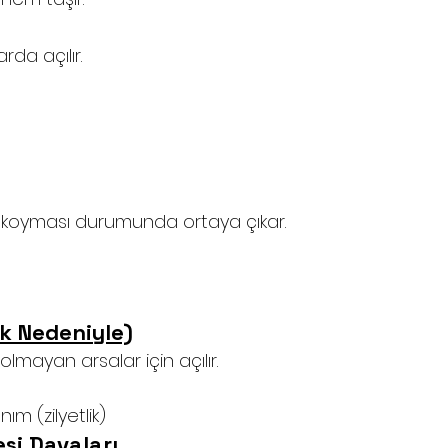
rda açılır.
l koyması durumunda ortaya çıkar.
ik Nedeniyle)
lmayan arsalar için açılır.
nım (zilyetlik)
esi Davaları