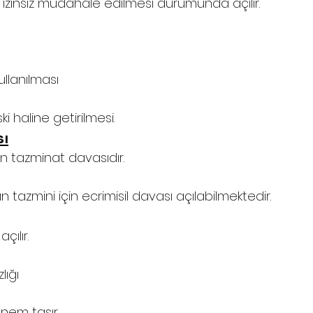
na izinsiz müdahale edilmesi durumunda açılır.
llanılması
 haline getirilmesi.
sı
an tazminat davasıdır.
 tazmini için ecrimisil davası açılabilmektedir.
çılır.
lığı
önem taşır.