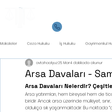
Samsun Avukat
İletişim
05534084721
Makaleler
Ceza Hukuku
İş Hukuku
Gayrimenkul H
avtahaalyuz
25 Mar
4 dakikada okunur
Ticaret Hukuku
Marka Patent Hukuku
İcra Hukuku
Arsa Davaları - S
Arsa Davaları Nelerdir? Çeşitle
Arsa yatırımları, hem bireysel hem de ti
biridir. Ancak arsa üzerinde mülkiyet, sınır,
oldukça sık yaşanmaktadır. Bu noktada “ars